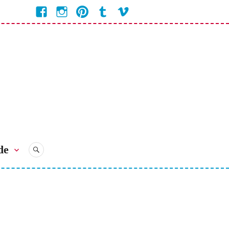
Facebook
Instagram
Pinterest
Tumblr
Vimeo
Coline
Bienvenue
Bienvenue
Bienvenue
Bienvenue
Bienvenue
Chez
Chez
Chez
Chez
chez
Coline
Coline
Coline
Coline
Coline
de
RECHERCHE