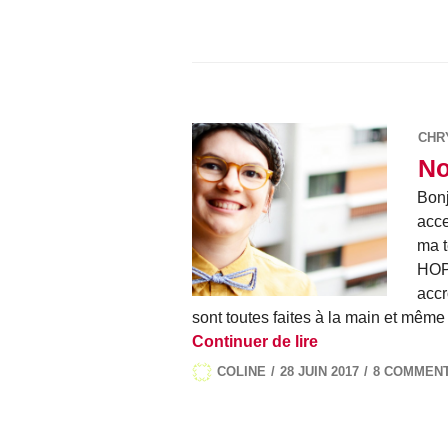
CHR
Nœ
Bonj
acce
ma t
HOP 
accr
sont toutes faites à la main et mê
Nœud papillon, 
Continuer de lire
COLINE
28 JUIN 2017
8 COMMEN