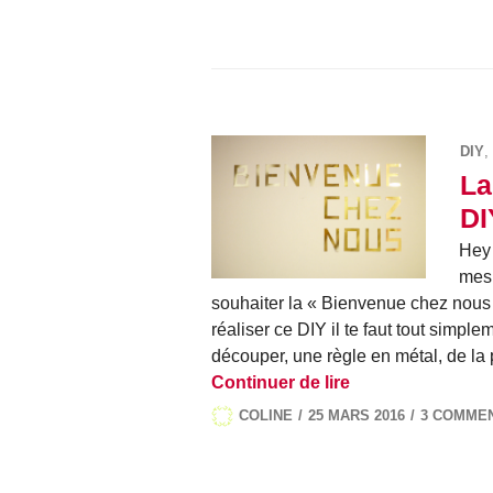
DIY
,
La
DI
Hey 
mes 
souhaiter la « Bienvenue chez nous
réaliser ce DIY il te faut tout simpl
découper, une règle en métal, de la
La guirlande bie
Continuer de lire
COLINE
25 MARS 2016
3 COMME