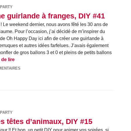
PARTY
e guirlande à franges, DIY #41
! Le weekend dernier, nous avons fêté les 30 ans de
laume. Pour l’occasion, j’ai décidé de m’inspirer du
de Oh Happy Day ici afin de créer une guirlande à
erruques et autres idées farfelues. J’avais également
nfler de gros ballons 3 et 0 et pleins de petits ballons
Une guirlande à franges, DIY #41
de lire
MENTAIRES
PARTY
s têtes d’animaux, DIY #15
our !! Et hop, un petit DIY pour animer vos soirées, si