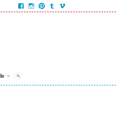
Facebook
Instagram
Pinterest
Tumblr
Vimeo
Coline
Bienvenue
Bienvenue
Bienvenue
Bienvenue
Bienvenue
Chez
Chez
Chez
Chez
chez
Coline
Coline
Coline
Coline
Coline
de
RECHERCHE