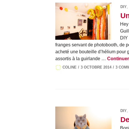
DIY
,
Un
Hey 
Guil
DIY 
franges servant de photobooth, de p
acheté une bouteille d’hélium pour go
assortis à la guirlande …
Continuer 
COLINE
3 OCTOBRE 2014
3 COM
DIY
,
De
Bonj