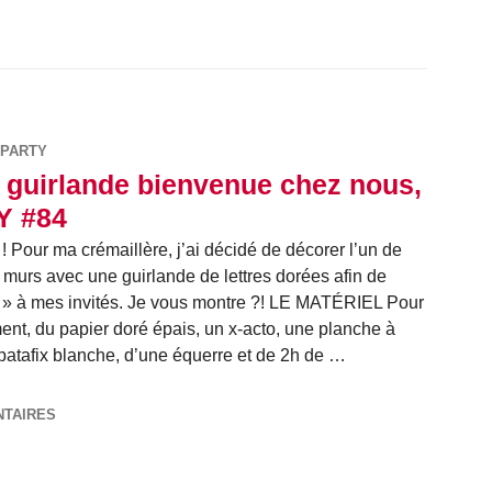
PARTY
 guirlande bienvenue chez nous,
Y #84
! Pour ma crémaillère, j’ai décidé de décorer l’un de
murs avec une guirlande de lettres dorées afin de
 » à mes invités. Je vous montre ?! LE MATÉRIEL Pour
ement, du papier doré épais, un x-acto, une planche à
 patafix blanche, d’une équerre et de 2h de …
nvenue chez nous, DIY #84
NTAIRES