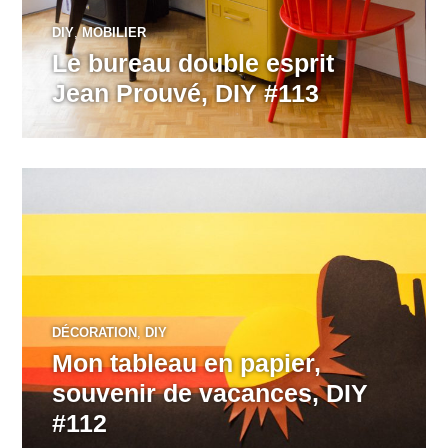
DIY
,
MOBILIER
Le bureau double esprit
Jean Prouvé, DIY #113
DÉCORATION
,
DIY
Mon tableau en papier,
souvenir de vacances, DIY
#112