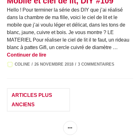
Mobile et ciel de lit, DIY #109
Hello ! Pour terminer la série des DIY que j’ai réalisé
dans la chambre de ma fille, voici le ciel de lit et le
mobile que j’ai voulu léger et délicat, dans les tons de
blanc, jaune, cuivre et bois. Je vous montre ? LE
MATERIEL Pour réaliser le ciel de lit il te faut, un rideau
blanc à pattes Gifi, un cercle cuivré de diamètre …
Mobile et ciel de lit, DIY #109
Continuer de lire
COLINE
26 NOVEMBRE 2018
3 COMMENTAIRES
Navigation
ARTICLES PLUS
ANCIENS
des
COLONNE
articles
LATÉRALE