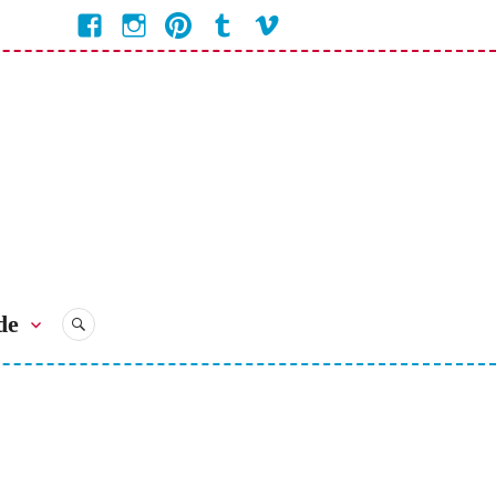
Facebook
Instagram
Pinterest
Tumblr
Vimeo
Coline
Bienvenue
Bienvenue
Bienvenue
Bienvenue
Bienvenue
Chez
Chez
Chez
Chez
chez
Coline
Coline
Coline
Coline
Coline
de
RECHERCHE