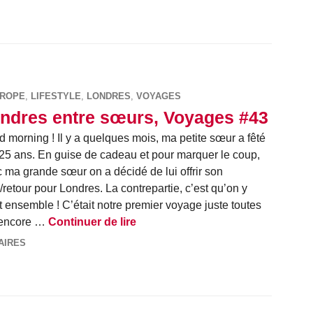
UROPE
,
LIFESTYLE
,
LONDRES
,
VOYAGES
ndres entre sœurs, Voyages #43
 morning ! Il y a quelques mois, ma petite sœur a fêté
25 ans. En guise de cadeau et pour marquer le coup,
 ma grande sœur on a décidé de lui offrir son
r/retour pour Londres. La contrepartie, c’est qu’on y
it ensemble ! C’était notre premier voyage juste toutes
Londres entre sœurs, Voyages #
et encore …
Continuer de lire
AIRES