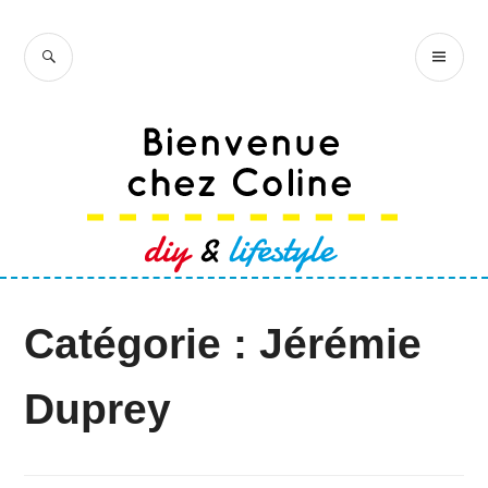
Accéder
au
RECHERCHE
ME
Bienvenue chez
contenu
PR
Coline
principal
Catégorie :
Jérémie
Duprey