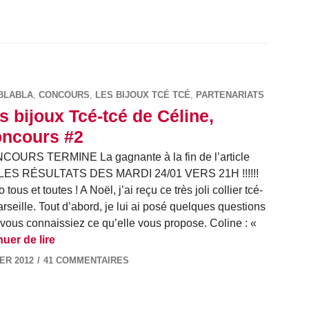
BLABLA
,
CONCOURS
,
LES BIJOUX TCÉ TCÉ
,
PARTENARIATS
s bijoux Tcé-tcé de Céline,
ncours #2
COURS TERMINE La gagnante à la fin de l’article
!!! LES RÉSULTATS DES MARDI 24/01 VERS 21H !!!!!!
o tous et toutes ! A Noël, j’ai reçu ce très joli collier tcé-
rseille. Tout d’abord, je lui ai posé quelques questions
 vous connaissiez ce qu’elle vous propose. Coline : «
Les bijoux Tcé-tcé de Céline, Concours #2
uer de lire
ER 2012
41 COMMENTAIRES