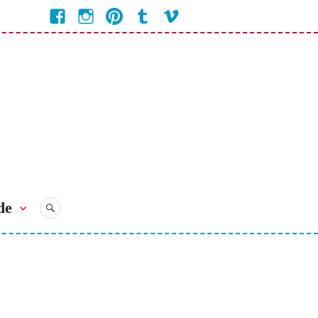
Facebook
Instagram
Pinterest
Tumblr
Vimeo
Coline
Bienvenue
Bienvenue
Bienvenue
Bienvenue
Bienvenue
Chez
Chez
Chez
Chez
chez
Coline
Coline
Coline
Coline
Coline
de
RECHERCHE