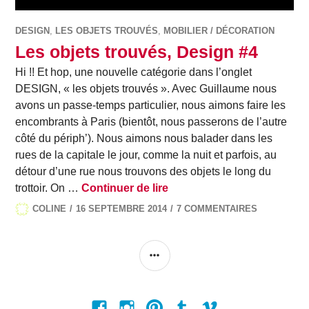
DESIGN
,
LES OBJETS TROUVÉS
,
MOBILIER / DÉCORATION
Les objets trouvés, Design #4
Hi !! Et hop, une nouvelle catégorie dans l’onglet
DESIGN, « les objets trouvés ». Avec Guillaume nous
avons un passe-temps particulier, nous aimons faire les
encombrants à Paris (bientôt, nous passerons de l’autre
côté du périph’). Nous aimons nous balader dans les
rues de la capitale le jour, comme la nuit et parfois, au
détour d’une rue nous trouvons des objets le long du
Les objets trouvés, Design
trottoir. On …
Continuer de lire
COLINE
16 SEPTEMBRE 2014
7 COMMENTAIRES
COLONNE
LATÉRALE
Facebook
Instagram
Pinterest
Tumblr
Vimeo