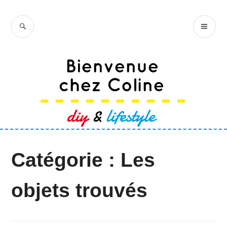
Accéder
au
RECHERCHE
ME
Bienvenue chez
contenu
PR
Coline
principal
Catégorie :
Les
objets trouvés