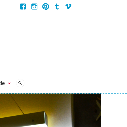
Facebook
Instagram
Pinterest
Tumblr
Vimeo
Coline
Bienvenue
Bienvenue
Bienvenue
Bienvenue
Bienvenue
Chez
Chez
Chez
Chez
chez
Coline
Coline
Coline
Coline
Coline
de
RECHERCHE