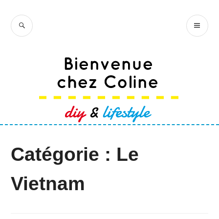
Accéder
au
RECHERCHE
ME
Bienvenue chez
contenu
PR
Coline
principal
Catégorie :
Le
Vietnam