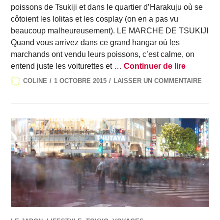
poissons de Tsukiji et dans le quartier d’Harakuju où se
côtoient les lolitas et les cosplay (on en a pas vu
beaucoup malheureusement). LE MARCHE DE TSUKIJI
Quand vous arrivez dans ce grand hangar où les
marchands ont vendu leurs poissons, c’est calme, on
Le Japon,
entend juste les voiturettes et …
Continuer de lire
COLINE
1 OCTOBRE 2015
LAISSER UN COMMENTAIRE