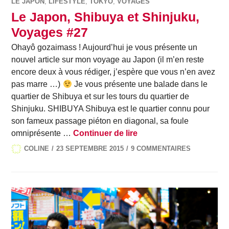
LE JAPON
,
LIFESTYLE
,
TOKYO
,
VOYAGES
Le Japon, Shibuya et Shinjuku,
Voyages #27
Ohayô gozaimass ! Aujourd’hui je vous présente un
nouvel article sur mon voyage au Japon (il m’en reste
encore deux à vous rédiger, j’espère que vous n’en avez
pas marre …)
Je vous présente une balade dans le
quartier de Shibuya et sur les tours du quartier de
Shinjuku. SHIBUYA Shibuya est le quartier connu pour
son fameux passage piéton en diagonal, sa foule
Le Japon, Shibuya et S
omniprésente …
Continuer de lire
COLINE
23 SEPTEMBRE 2015
9 COMMENTAIRES