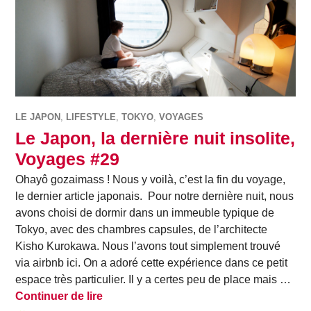
LE JAPON
,
LIFESTYLE
,
TOKYO
,
VOYAGES
Le Japon, la dernière nuit insolite,
Voyages #29
Ohayô gozaimass ! Nous y voilà, c’est la fin du voyage,
le dernier article japonais. Pour notre dernière nuit, nous
avons choisi de dormir dans un immeuble typique de
Tokyo, avec des chambres capsules, de l’architecte
Kisho Kurokawa. Nous l’avons tout simplement trouvé
via airbnb ici. On a adoré cette expérience dans ce petit
espace très particulier. Il y a certes peu de place mais …
Le Japon, la dernière nuit insolite, Voy
Continuer de lire