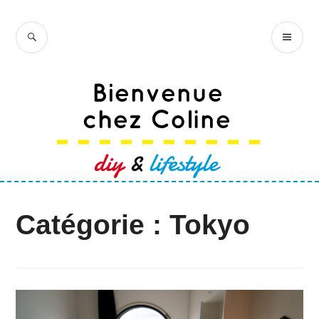
Accéder
au
RECHERCHE
ME
Bienvenue chez
contenu
PR
Coline
principal
Catégorie :
Tokyo