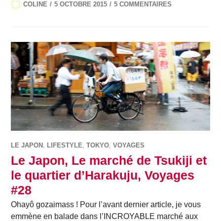
COLINE
5 OCTOBRE 2015
5 COMMENTAIRES
LE JAPON
,
LIFESTYLE
,
TOKYO
,
VOYAGES
Le Japon, Le marché de Tsukiji et
le quartier d’Harakuju, Voyages
#28
Ohayô gozaimass ! Pour l’avant dernier article, je vous
emmène en balade dans l’INCROYABLE marché aux