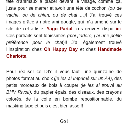
tête d’animaux à placer devant le visage, comme ça,
juste pour se marrer et avoir une tête de cochon
(ou de
vache, ou de chien, ou de chat …)
! J’ai trouvé ces
images grâce à notre ami google, qui m’a amené sur le
site de cet artiste,
Yago Partal
, ces œuvres dispo
ici
.
Ces portraits sont topissimes
(moi j’adore, j’ai une petite
préférence pour le chat
)!! J’ai également trouvé
l’inspiration chez
Oh Happy Day
et chez
Handmade
Charlotte
.
Pour réaliser ce DIY il vous faut, une quinzaine de
photos format au choix
(je les ai imprimé sur un A4)
, des
petits morceaux de bois à couper
(je les ai trouvé au
BHV Rivoli)
, du papier épais, des ciseaux, des crayons
colorés, de la colle en bombe repositionnable, du
masking tape et puis c’est bien assé !!
Go !