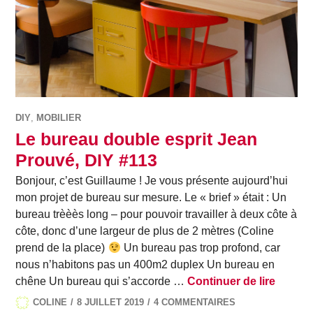
DIY
,
MOBILIER
Le bureau double esprit Jean
Prouvé, DIY #113
Bonjour, c’est Guillaume ! Je vous présente aujourd’hui
mon projet de bureau sur mesure. Le « brief » était : Un
bureau trèèès long – pour pouvoir travailler à deux côte à
côte, donc d’une largeur de plus de 2 mètres (Coline
prend de la place)
Un bureau pas trop profond, car
nous n’habitons pas un 400m2 duplex Un bureau en
Le bur
chêne Un bureau qui s’accorde …
Continuer de lire
COLINE
8 JUILLET 2019
4 COMMENTAIRES