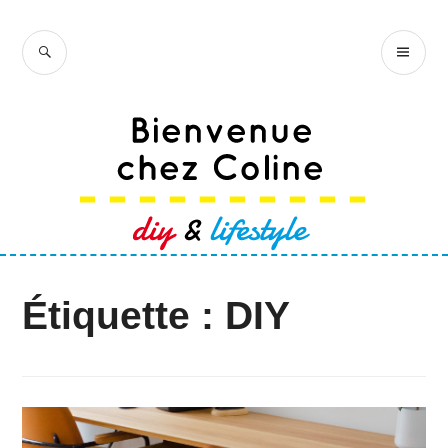
Accéder
au
RECHERCHE
ME
Bienvenue chez
contenu
PR
Coline
principal
Étiquette :
DIY