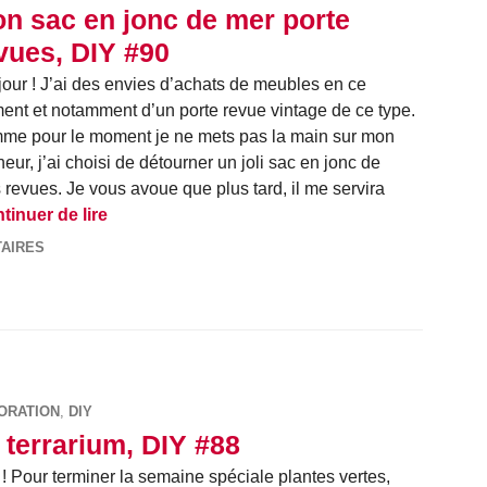
n sac en jonc de mer porte
vues, DIY #90
our ! J’ai des envies d’achats de meubles en ce
nt et notamment d’un porte revue vintage de ce type.
e pour le moment je ne mets pas la main sur mon
eur, j’ai choisi de détourner un joli sac en jonc de
s revues. Je vous avoue que plus tard, il me servira
Mon sac en jonc de mer porte revues, DIY #90
tinuer de lire
AIRES
ORATION
,
DIY
 terrarium, DIY #88
! Pour terminer la semaine spéciale plantes vertes,