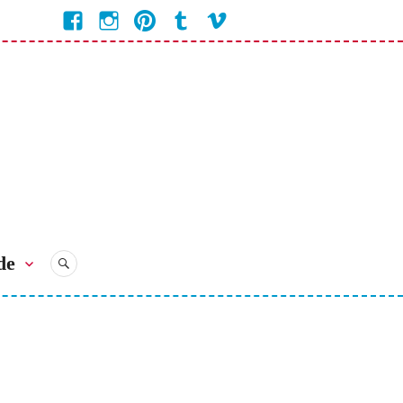
Facebook
Instagram
Pinterest
Tumblr
Vimeo
Coline
Bienvenue
Bienvenue
Bienvenue
Bienvenue
Bienvenue
Chez
Chez
Chez
Chez
chez
Coline
Coline
Coline
Coline
Coline
de
RECHERCHE