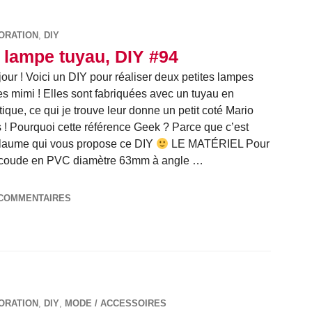
ORATION
,
DIY
 lampe tuyau, DIY #94
our ! Voici un DIY pour réaliser deux petites lampes
es mimi ! Elles sont fabriquées avec un tuyau en
tique, ce qui je trouve leur donne un petit coté Mario
 ! Pourquoi cette référence Geek ? Parce que c’est
laume qui vous propose ce DIY
LE MATÉRIEL Pour
 Un coude en PVC diamètre 63mm à angle …
DIY #94
 COMMENTAIRES
ORATION
,
DIY
,
MODE / ACCESSOIRES