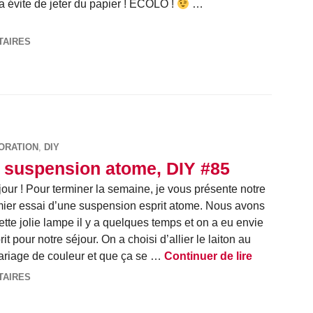
ça évite de jeter du papier ! ÉCOLO !
…
angles dorés, DIY #86
TAIRES
ORATION
,
DIY
 suspension atome, DIY #85
our ! Pour terminer la semaine, je vous présente notre
ier essai d’une suspension esprit atome. Nous avons
ette jolie lampe il y a quelques temps et on a eu envie
 pour notre séjour. On a choisi d’allier le laiton au
La suspens
 mariage de couleur et que ça se …
Continuer de lire
TAIRES