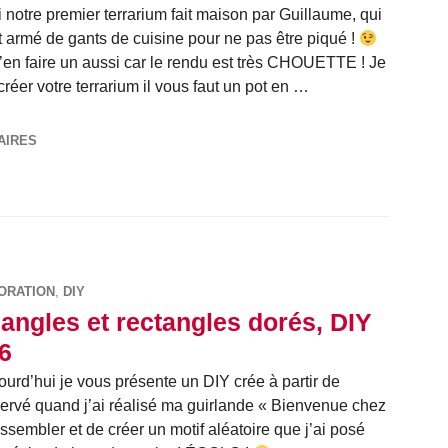
i notre premier terrarium fait maison par Guillaume, qui
t armé de gants de cuisine pour ne pas être piqué !
d’en faire un aussi car le rendu est très CHOUETTE ! Je
er votre terrarium il vous faut un pot en …
 #88
AIRES
ORATION
,
DIY
iangles et rectangles dorés, DIY
6
urd’hui je vous présente un DIY crée à partir de
servé quand j’ai réalisé ma guirlande « Bienvenue chez
 assembler et de créer un motif aléatoire que j’ai posé