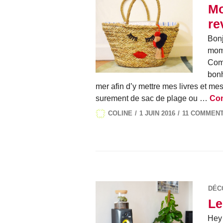
Mo
re
Bonj
mome
Comm
bonh
mer afin d’y mettre mes livres et me
surement de sac de plage ou …
Con
COLINE
1 JUIN 2016
11 COMMENT
DÉC
Le
Hey 