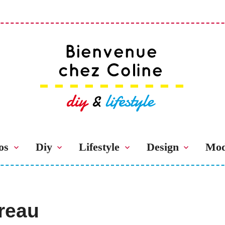
Bienvenue chez 
os
Diy
Lifestyle
Design
Mo
reau