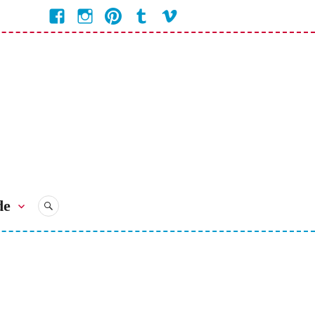
Facebook
Instagram
Pinterest
Tumblr
Vimeo
Coline
Bienvenue
Bienvenue
Bienvenue
Bienvenue
Bienvenue
Chez
Chez
Chez
Chez
chez
Coline
Coline
Coline
Coline
Coline
de
RECHERCHE