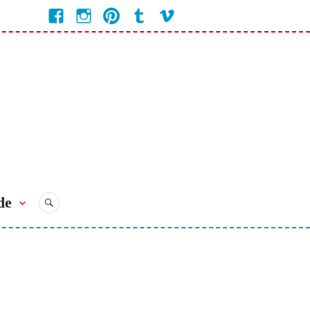
Facebook
Instagram
Pinterest
Tumblr
Vimeo
Coline
Bienvenue
Bienvenue
Bienvenue
Bienvenue
Bienvenue
Chez
Chez
Chez
Chez
chez
Coline
Coline
Coline
Coline
Coline
de
RECHERCHE