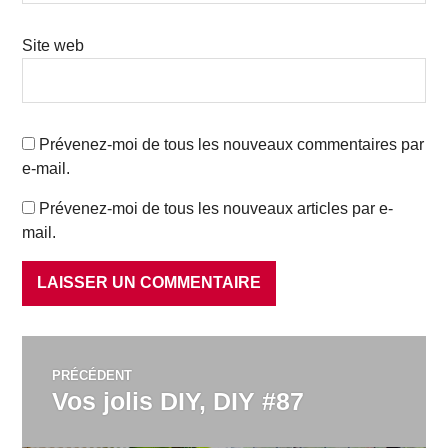
Site web
Prévenez-moi de tous les nouveaux commentaires par
e-mail.
Prévenez-moi de tous les nouveaux articles par e-
mail.
Navigation
PRÉCÉDENT
Vos jolis DIY, DIY #87
Article
de
précédent :