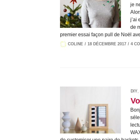
je n
Alor
j’ai
de m
premier essai façon pull de Noël ave
COLINE
18 DÉCEMBRE 2017
4 C
DIY
,
Vo
Bonj
séle
lect
WAX 
de customiser une paire de baskets s