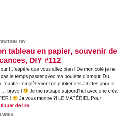
ORATION
,
DIY
n tableau en papier, souvenir de
cances, DIY #112
our ! J’espère que vous allez bien ! De mon côté je ne
 pas le temps passer avec ma poulette d’amour. Du
 j’oublie complètement de publier des articles pour le
 … bravo !
Je me rattrape aujourd’hui avec une créa
APER !
Je vous montre ?! LE MATÉRIEL Pour
Mon tableau en papier, souvenir de vacances,
inuer de lire
TAIRES