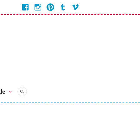
Facebook
Instagram
Pinterest
Tumblr
Vimeo
Coline
Bienvenue
Bienvenue
Bienvenue
Bienvenue
Bienvenue
Chez
Chez
Chez
Chez
chez
Coline
Coline
Coline
Coline
Coline
de
RECHERCHE