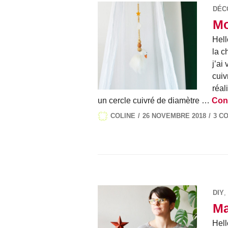
DÉC
Mo
Hell
la c
j’ai
cuiv
réali
un cercle cuivré de diamètre …
Cont
COLINE
26 NOVEMBRE 2018
3 C
DIY
,
Ma
Hell