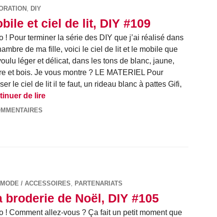
ORATION
,
DIY
bile et ciel de lit, DIY #109
o ! Pour terminer la série des DIY que j’ai réalisé dans
hambre de ma fille, voici le ciel de lit et le mobile que
 voulu léger et délicat, dans les tons de blanc, jaune,
re et bois. Je vous montre ? LE MATERIEL Pour
ser le ciel de lit il te faut, un rideau blanc à pattes Gifi,
Mobile et ciel de lit, DIY #109
inuer de lire
OMMENTAIRES
MODE / ACCESSOIRES
,
PARTENARIATS
 broderie de Noël, DIY #105
o ! Comment allez-vous ? Ça fait un petit moment que