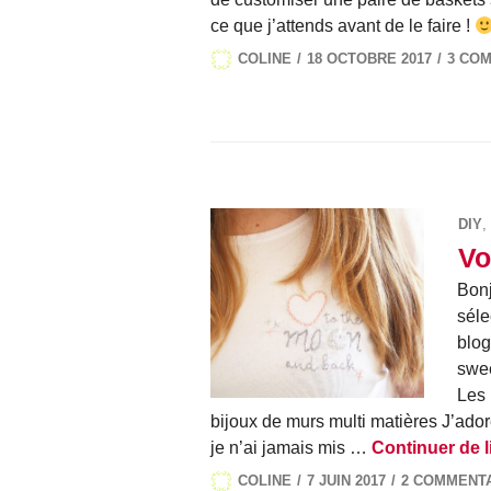
ce que j’attends avant de le faire !
COLINE
18 OCTOBRE 2017
3 CO
DIY
,
Vo
Bonj
séle
blog
swee
Les
bijoux de murs multi matières J’ado
je n’ai jamais mis …
Continuer de l
COLINE
7 JUIN 2017
2 COMMENT