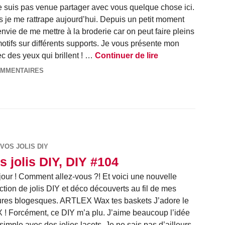
e suis pas venue partager avec vous quelque chose ici.
s je me rattrape aujourd’hui. Depuis un petit moment
 envie de me mettre à la broderie car on peut faire pleins
otifs sur différents supports. Je vous présente mon
Ma broderie de No
c des yeux qui brillent ! …
Continuer de lire
OMMENTAIRES
VOS JOLIS DIY
s jolis DIY, DIY #104
our ! Comment allez-vous ?! Et voici une nouvelle
ction de jolis DIY et déco découverts au fil de mes
ures blogesques. ARTLEX Wax tes baskets J’adore le
! Forcément, ce DIY m’a plu. J’aime beaucoup l’idée
imple avec des jolies lacets. Je ne sais pas d’ailleurs