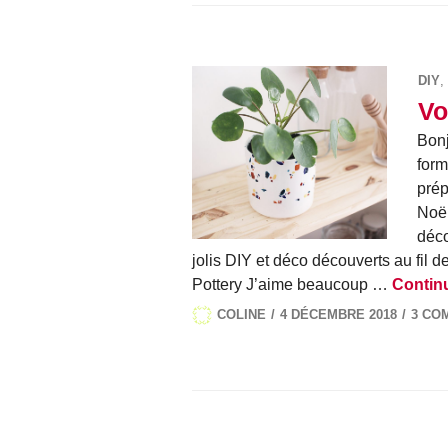
DIY
,
Vo
Bonj
form
prép
Noël
déco
jolis DIY et déco découverts au fi
Pottery J’aime beaucoup …
Continu
COLINE
4 DÉCEMBRE 2018
3 CO