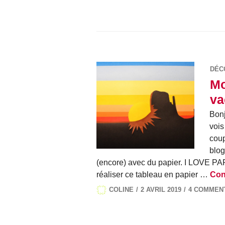
DÉC
Mo
va
Bonj
vois
coup
blog
(encore) avec du papier. I LOVE P
réaliser ce tableau en papier …
Cont
COLINE
2 AVRIL 2019
4 COMMEN