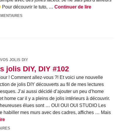
Vos jolis DIY, DIY
Pour découvrir le tuto, …
Continuer de lire
MMENTAIRES
VOS JOLIS DIY
s jolis DIY, DIY #102
our ! Comment allez-vous ?! Et voici une nouvelle
ction de jolis DIY découverts au fil de mes lectures
esques. J’ai aussi décidé d’ajouter un peu d’home
t home car il y a pleins de jolis intérieurs à découvrir.
 heureuses élues sont … OUI OUI OUI STUDIO Les
re habiller mes murs avec des cadres, affiches … Mais
Vos jolis DIY, DIY #102
ire
AIRES