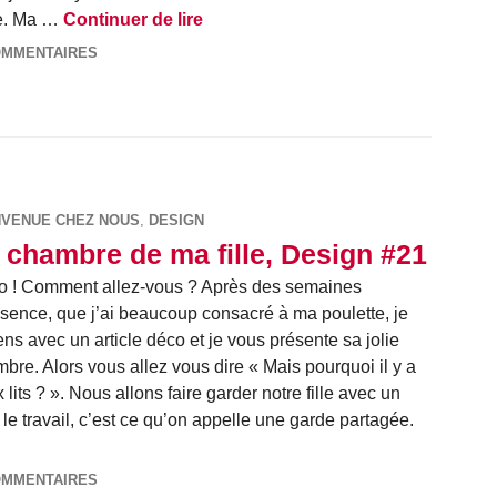
Tête de lion, DIY #108
ire. Ma …
Continuer de lire
OMMENTAIRES
NVENUE CHEZ NOUS
,
DESIGN
 chambre de ma fille, Design #21
o ! Comment allez-vous ? Après des semaines
sence, que j’ai beaucoup consacré à ma poulette, je
ens avec un article déco et je vous présente sa jolie
bre. Alors vous allez vous dire « Mais pourquoi il y a
 lits ? ». Nous allons faire garder notre fille avec un
le travail, c’est ce qu’on appelle une garde partagée.
ma fille, Design #21
OMMENTAIRES