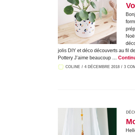
Vo
Bonj
form
prép
Noël
déco
jolis DIY et déco découverts au fi
Pottery J’aime beaucoup …
Continu
COLINE
4 DÉCEMBRE 2018
3 CO
DÉC
Mo
Hell