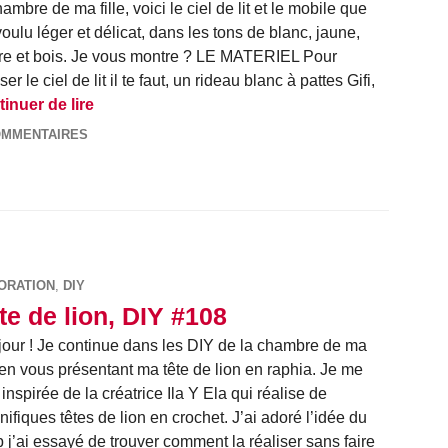
hambre de ma fille, voici le ciel de lit et le mobile que
 voulu léger et délicat, dans les tons de blanc, jaune,
re et bois. Je vous montre ? LE MATERIEL Pour
ser le ciel de lit il te faut, un rideau blanc à pattes Gifi,
Mobile et ciel de lit, DIY #109
inuer de lire
OMMENTAIRES
ORATION
,
DIY
te de lion, DIY #108
our ! Je continue dans les DIY de la chambre de ma
e en vous présentant ma tête de lion en raphia. Je me
 inspirée de la créatrice Ila Y Ela qui réalise de
ifiques têtes de lion en crochet. J’ai adoré l’idée du
 j’ai essayé de trouver comment la réaliser sans faire