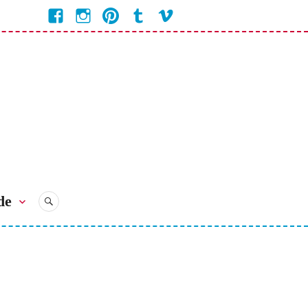
Facebook
Instagram
Pinterest
Tumblr
Vimeo
Coline
Bienvenue
Bienvenue
Bienvenue
Bienvenue
Bienvenue
Chez
Chez
Chez
Chez
chez
Coline
Coline
Coline
Coline
Coline
de
RECHERCHE