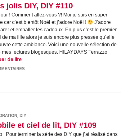
s jolis DIY, DIY #110
our ! Comment allez-vous ?! Moi je suis en super
e car c’est bientôt Noël et j’adore Noël !
J’adore
arer et emballer les cadeaux. En plus c’est le premier
 de ma fille alors je suis encore plus pressée qu’elle
uvre cette ambiance. Voici une nouvelle sélection de
l de mes lectures blogesques. HILAYDAYS Terrazzo
Vos jolis DIY, DIY #110
er de lire
MMENTAIRES
ORATION
,
DIY
bile et ciel de lit, DIY #109
o ! Pour terminer la série des DIY que j’ai réalisé dans