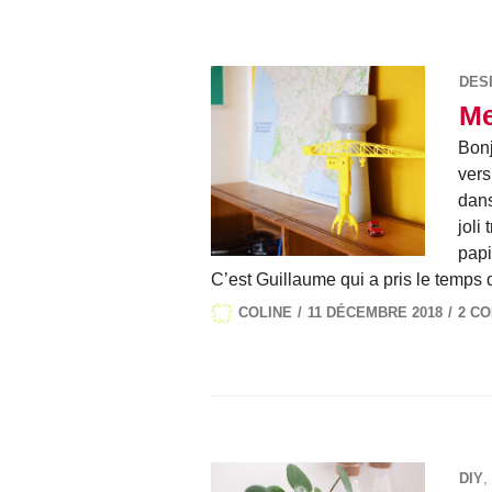
DES
Me
Bonj
vers
dans
joli
papi
C’est Guillaume qui a pris le temps 
COLINE
11 DÉCEMBRE 2018
2 C
DIY
,