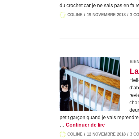
du crochet car je ne sais pas en fa
COLINE
19 NOVEMBRE 2018
3 C
BIE
La
Hell
d’ab
revi
cham
deux
petit garçon quand je vais reprendre 
La chambre de 
…
Continuer de lire
COLINE
12 NOVEMBRE 2018
3 C