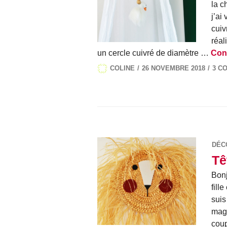
la c
j’ai
cuiv
réali
un cercle cuivré de diamètre …
Cont
COLINE
26 NOVEMBRE 2018
3 C
DÉC
Tê
Bonj
fill
suis
magn
coup