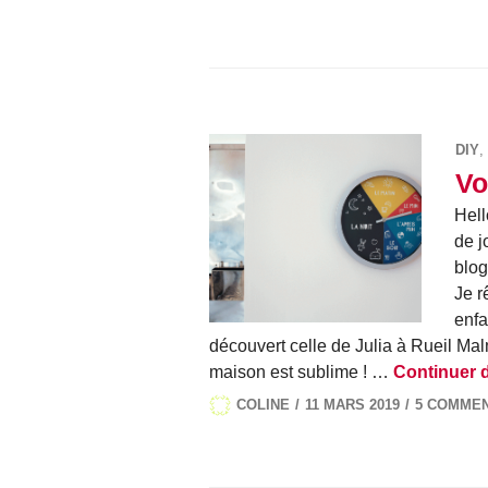
DIY
,
Vo
Hell
de j
blo
Je r
enfa
découvert celle de Julia à Rueil Malm
maison est sublime ! …
Continuer d
COLINE
11 MARS 2019
5 COMMEN