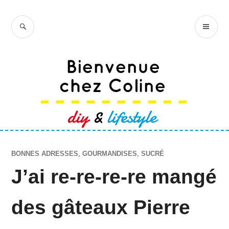
Accéder
au
RECHERCHE
ME
Bienvenue chez
contenu
PR
Coline
principal
BONNES ADRESSES
,
GOURMANDISES
,
SUCRÉ
J’ai re-re-re-re mangé
des gâteaux Pierre